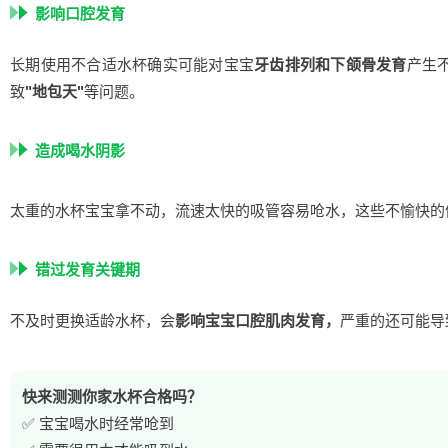
影响口腔发育
长期使用不合适水杯确实可能对宝宝
牙齿排列和下颌骨发育
产生
致
"地包天"
等问题。
造成喝水阴影
太重的水杯宝宝拿不动，流速太快的吸管容易呛水，这些不愉快的
错过发育关键期
不及时更换适龄水杯，会
影响宝宝口腔肌肉发育，
严重的还可能导
快来测测你家水杯合格吗？
✅ 宝宝喝水时经常呛到