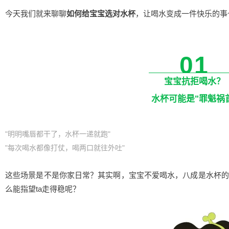
今天我们就来聊聊
如何给宝宝选对水杯
，让喝水变成一件快乐的事
01
宝宝抗拒喝水？
水杯可能是"罪魁祸
"明明嘴唇都干了，水杯一递就跑"
"每次喝水都像打仗，喝两口就往外吐"
这些场景是不是你家日常？其实啊，宝宝不爱喝水，八成是水杯的
么能指望ta走得稳呢？