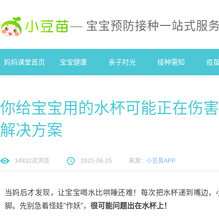
— 宝宝预防接种一站式服
妈妈课堂首页
宝宝健康
亲子时光
接种需知
疫
你给宝宝用的水杯可能正在伤害
解决方案
14832
次浏览
2025-06-25
来源：
小豆苗APP
当妈后才发现，让宝宝喝水比哄睡还难！每次把水杯递到嘴边，
脚。先别急着怪娃"作妖"，
很可能问题出在水杯上！