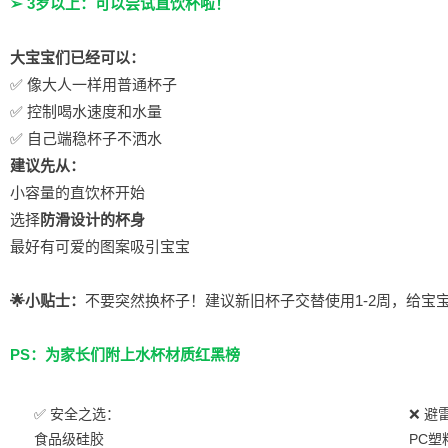
➢ 3岁以上：可以尝试直饮杯啦！
大宝宝们已经可以：
✅ 像大人一样用普通杯子
✅ 控制喝水速度和水量
✅ 自己端稳杯子不洒水
建议先从：
小容量的直饮杯开始
选择
防滑设计的杯身
最好有可爱的图案吸引宝宝
🌟小贴士：
不要突然换杯子！建议新旧杯子交替使用1-2周，给宝
PS：为家长们附上水杯材质红黑榜
✅ 安全之选：
❌ 避
食品级硅胶
PC塑