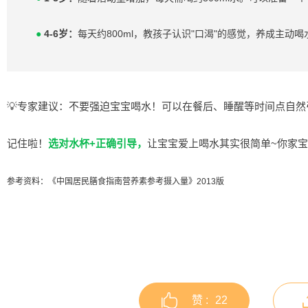
●
4-6岁：
每天约800ml，教孩子认识"口渴"的感觉，养成主动
💡专家建议：不要强迫宝宝喝水！可以在餐后、睡醒等时间点自然
记住啦！
选对水杯+正确引导，
让宝宝爱上喝水其实很简单~你家
参考资料：《中国居民膳食指南营养素参考摄入量》2013版
赞 :
22