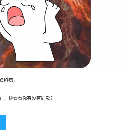
妇科病
。
」
，快看看你有没有同款？
裤