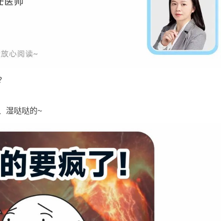
？
、湿哒哒的~