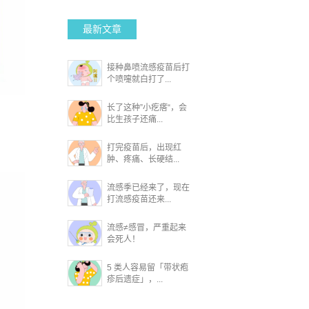
最新文章
接种鼻喷流感疫苗后打
个喷嚏就白打了...
长了这种”小疙瘩“，会
比生孩子还痛...
打完疫苗后，出现红
肿、疼痛、长硬结...
流感季已经来了，现在
打流感疫苗还来...
流感≠感冒，严重起来
会死人！
5 类人容易留「带状疱
疹后遗症」，...