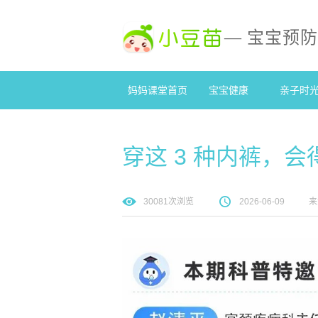
— 宝宝预
妈妈课堂首页
宝宝健康
亲子时
穿这 3 种内裤，
30081
次浏览
2026-06-09
来