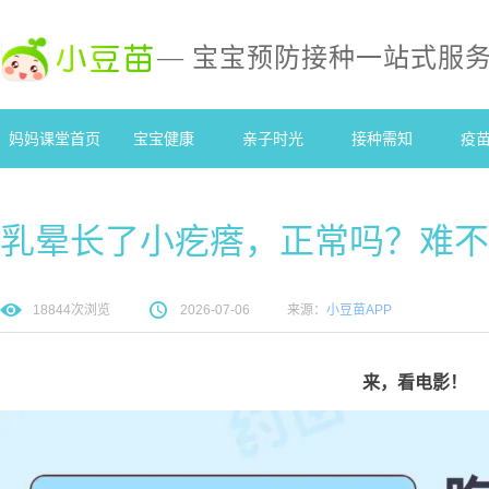
— 宝宝预防接种一站式服
妈妈课堂首页
宝宝健康
亲子时光
接种需知
疫
乳晕长了小疙瘩，正常吗？难不
18844
次浏览
2026-07-06
来源：
小豆苗APP
来，看电影！