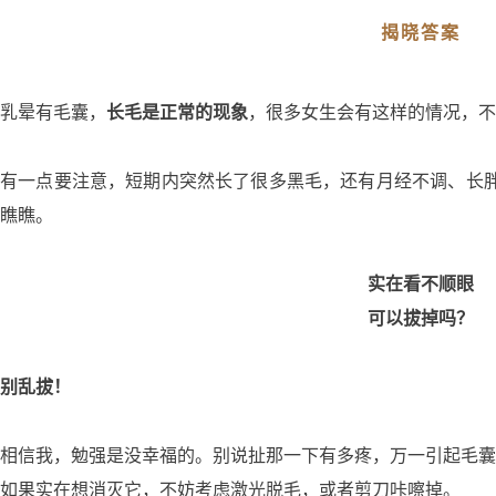
揭晓答案
乳晕有毛囊，
长毛是正常的现象
，很多女生会有这样的情况，不
有一点要注意，短期内突然长了很多黑毛，还有月经不调、长
瞧瞧。
实在看不顺眼
可以拔掉吗？
别乱拔！
相信我，勉强是没幸福的。别说扯那一下有多疼，万一引起毛囊
如果实在想消灭它，不妨考虑激光脱毛，或者剪刀咔嚓掉。