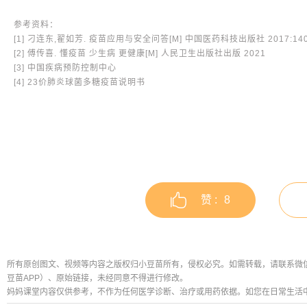
参考资料：
[1] 刁连东,翟如芳. 疫苗应用与安全问答[M] 中国医药科技出版社 2017:140-
[2] 傅传喜. 懂疫苗 少生病 更健康[M] 人民卫生出版社出版 2021
[3] 中国疾病预防控制中心
[4] 23价肺炎球菌多糖疫苗说明书
赞 :
8
所有原创图文、视频等内容之版权归小豆苗所有，侵权必究。如需转载，请联系微信公众号
豆苗APP）、原始链接，未经同意不得进行修改。
妈妈课堂内容仅供参考，不作为任何医学诊断、治疗或用药依据。如您在日常生活