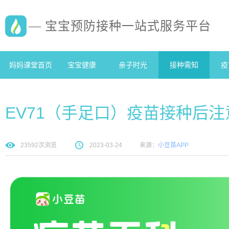
— 宝宝预防接种一站式服务平台
妈妈课堂首页
宝宝健康
亲子时光
接种需知
疫
EV71（手足口）疫苗接种后
23592
次浏览
2023-03-24
来源：
小豆苗APP