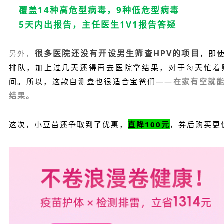
覆盖14种高危型病毒，9种低危型病毒
5天内出报告，主任医生1V1报告答疑
很多医院还没有开设男生筛查HPV的项目
另外，
，即
排队，加上过几天还得再去医院拿结果，对于每天忙着
间。所以，这款自测盒也很适合宝爸们——
在家有空就
结果。
这次，
小豆苗
还争取到了优惠，
直降100元
，券后购买更