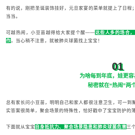
有的说，刚把圣诞装饰挂好，元旦家宴的菜单就提上了日程
当当。
可越热闹，小豆苗越得给大家提个醒——
这些人多的场合，
作
，当心稍不注意，就被肺炎球菌找上宝宝！
01
为啥每到年底，娃更容
秘密就在“热闹”两
总有家长问小豆苗，明明自己和家人都很注意卫生，可一到
实答案很简单，聚会场景的特殊性，恰好戳中了宝宝防护的
下面就从宝宝
自身抵抗力、聚会场景隐患和肺炎球菌危害
三