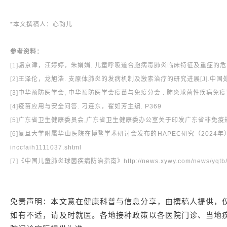
*本文撰稿人：心韵儿
参考资料：
[1]骆京津，汪婷婷，朱娟娟. 儿童呼吸道合胞病毒肺炎临床特征及重症的危险因素[J
[2]王泽伦，龙旭浩. 支原体肺炎的发病机制及激素治疗的研究进展[J].中国处方
[3]中华预防医学会, 中华预防医学会疫苗与免疫分会 . 肺炎球菌性疾病免疫预防专
[4]疫苗应用与安全问答. 刁连东，翟如芳主编. P369
[5]广东省卫生健康委员会,广东省卫生健康委办公室关于印发广东省非免疫
[6]复旦大学附属华山医院在博鳌学术研讨会发布的HAPEC研究（2024年）https://fin
inccfaih1111037.shtml
[7]《中国儿童肺炎球菌疾病防治指南》http://news.xywy.com/news/yqtb/20
免责声明：本文意在健康科普与信息分享，由撰稿人提供，
如有不适，请及时就医。各地接种政策以各医院门诊、当地