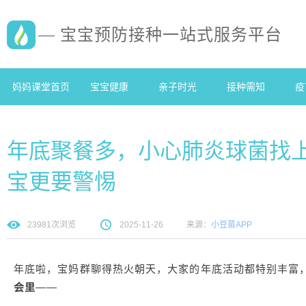
— 宝宝预防接种一站式服务平台
妈妈课堂首页
宝宝健康
亲子时光
接种需知
疫
年底聚餐多，小心肺炎球菌找
宝更要警惕
23981
次浏览
2025-11-26
来源：
小豆苗APP
年底啦，宝妈群聊得热火朝天，大家的年底活动都特别丰富
会里
——