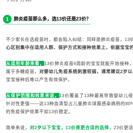
肺炎疫苗那么多，选13价还是23价？
1
不少家长在选疫苗时，都会陷入纠结：同样是肺炎疫苗，13价
心区别集中在适用人群、保护方式和接种效果上，依据宝宝
从适用年龄来看，
13价肺炎疫苗6周龄的宝宝就能开始接种
属于多糖疫苗，
对婴幼儿免疫系统刺激较弱，通常建议2岁
宝宝接种后难以产生有效保护。
从保护范围和效果来说，
13价覆盖了13种最易导致婴幼儿
针对性更强——这13种血清型占儿童肺炎球菌感染病例的80
的免疫保护效果不如13价稳定。
简单来说，
对2岁以下宝宝，13价是更合适的选择，
23价更