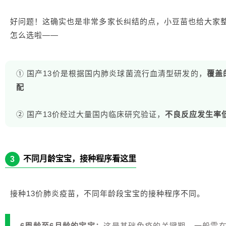
好问题！这确实也是非常多家长纠结的点，小豆苗也给大家整
怎么选啦——
① 国产13价是根据国内肺炎球菌流行血清型研发的，
覆盖
配
② 国产13价经过大量国内临床研究验证，
不良反应发生率
不同月龄宝宝，接种程序看这里
3
接种13价肺炎疫苗，不同年龄段宝宝的接种程序不同。
6周龄至6月龄的宝宝：
这是基础免疫的关键期，一般需在6