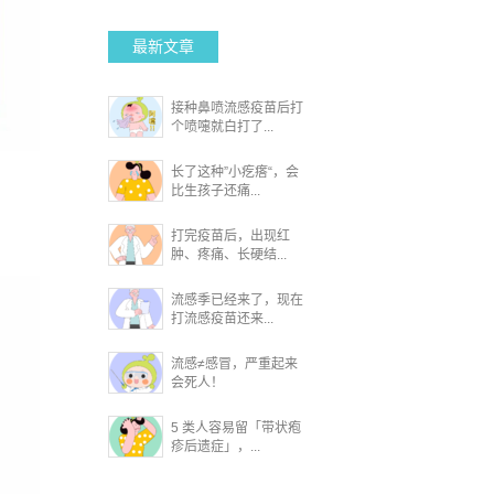
最新文章
接种鼻喷流感疫苗后打
个喷嚏就白打了...
长了这种”小疙瘩“，会
比生孩子还痛...
打完疫苗后，出现红
肿、疼痛、长硬结...
流感季已经来了，现在
打流感疫苗还来...
流感≠感冒，严重起来
会死人！
5 类人容易留「带状疱
疹后遗症」，...