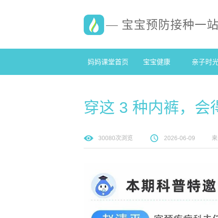
— 宝宝预防接种一
妈妈课堂首页
宝宝健康
亲子时
穿这 3 种内裤，
30080
次浏览
2026-06-09
来