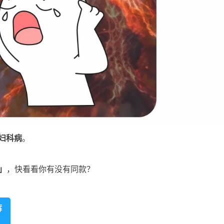
妇科病
。
」
，快看看你有没有同款？
裤