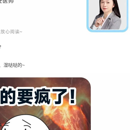
？
、湿哒哒的~