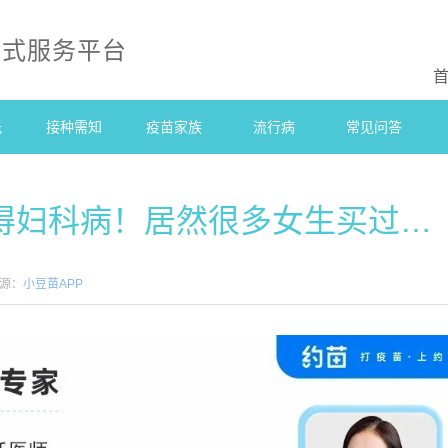
站式服务平台
光
接种需知
疫苗家族
流行病
常见问答
会得妇科病！居然很多女生买过…
源：
小豆苗APP