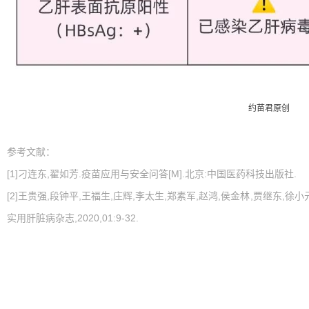
约苗君原创
参考文献：
[1]刁连东,翟如芳.疫苗应用与安全问答[M].北京:中国医药科技出版社.
[2]王贵强,段钟平,王福生,庄辉,李太生,郑素军,赵鸿,侯金林,贾继东,徐小元
实用肝脏病杂志,2020,01:9-32.