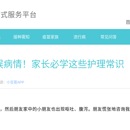
站式服务平台
光
接种需知
疫苗家族
流行病
常见问答
误病情！家长必学这些护理常识
源：
小豆苗APP
，然后朋友家中的小朋友也出现呕吐、腹泻。朋友慌张地咨询我