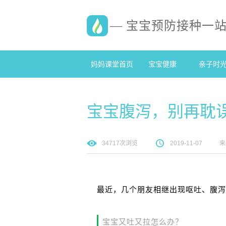
— 宝宝预防接种一
妈妈课堂首页
宝宝健康
亲子时
宝宝腹泻，别再耽
34717
次浏览
2019-11-07
来
最近，几个朋友相继出现呕吐、腹泻
宝宝又吐又拉怎么办？