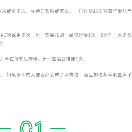
4次或更多次。粪便为软质或流质。一日排便10次对某些婴儿
便2次或更多次。另一些婴儿则一周仅排便1次。2岁前，大多
形。
儿童在每餐后排便。另一些隔日排便1次。
而，如果孩子的大便突然变成了水样便，而且排便频率明显高了