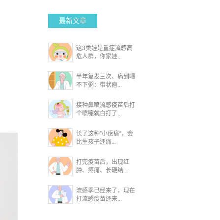
最新文章
这3类娃是重症流感高
危人群，你家娃...
半年复发三次、痛到喝
不下粥：带状疱...
接种鼻喷流感疫苗后打
个喷嚏就白打了...
长了这种”小疙瘩“，会
比生孩子还痛...
打完疫苗后，出现红
肿、疼痛、长硬结...
流感季已经来了，现在
打流感疫苗还来...