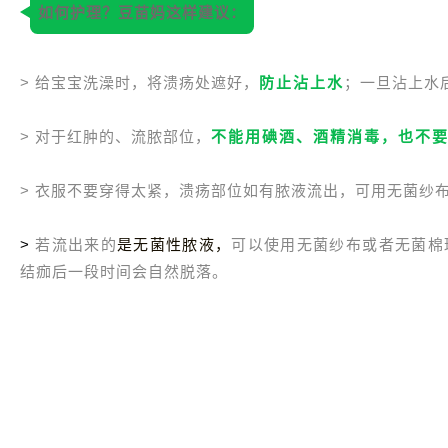
如何护理？豆苗妈这样建议：
> 给宝宝洗澡时，将溃疡处遮好，
防止沾上水
；一旦沾上水
> 对于红肿的、流脓部位，
不能用碘酒、酒精消毒，也不
> 衣服不要穿得太紧，溃疡部位如有脓液流出，可用无菌纱
>
若流出来的
是无菌性脓液，
可以使用无菌纱布或者无菌棉
结痂后一段时间会自然脱落。