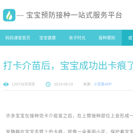
— 宝宝预防接种一站式服务平台
妈妈课堂首页
宝宝健康
亲子时光
接种需知
疫
打卡介苗后，宝宝成功出卡痕
120716
次浏览
2019-09-19
来源：
小豆苗APP
许多宝宝在接种完卡介疫苗之后，在上臂接种部位上会形成
安静躺在宝宝手臂上的卡痕，就像一朵美丽小花，保护着宝