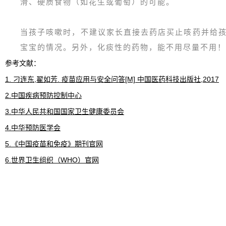
滑、硬质食物（如花生或葡萄）的可能。
当孩子咳嗽时，不建议家长直接去药店买止咳药并给
宝宝的情况。另外，化痰性的药物，能不用尽量不用！
参考文献：
1. 刁连东,翟如芳. 疫苗应用与安全问答[M] 中国医药科技出版社,2017
2.中国疾病预防控制中心
3.中华人民共和国国家卫生健康委员会
4.中华预防医学会
5.《中国疫苗和免疫》期刊官网
6.世界卫生组织（WHO）官网