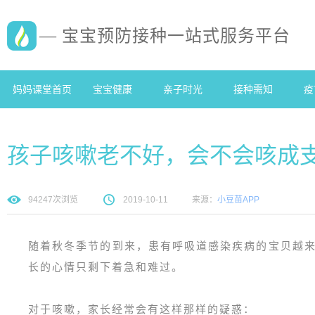
— 宝宝预防接种一站式服务平台
妈妈课堂首页
宝宝健康
亲子时光
接种需知
疫
孩子咳嗽老不好，会不会咳成
94247
次浏览
2019-10-11
来源：
小豆苗APP
随着秋冬季节的到来，患有呼吸道感染疾病的宝贝越
长的心情只剩下着急和难过。
对于咳嗽，家长经常会有这样那样的疑惑：