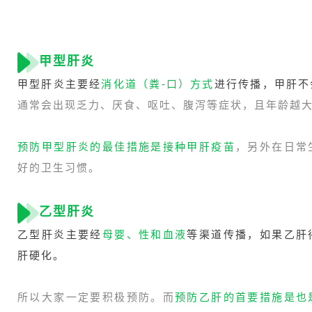
甲型肝炎
甲型肝炎主要经
消化道（粪-口）方式
进行传播，
甲肝不
通常会出现乏力、厌食、呕吐、腹泻等症状，且年龄越
预防甲型肝炎的最佳措施是接种甲肝疫苗
，另外在日常
好的卫生习惯。
乙型肝炎
乙型肝炎主要经
母婴、性和血液
等渠道传播，如果乙肝
肝硬化。
所以大家一定要积极预防。而
预防乙肝的首要措施是也