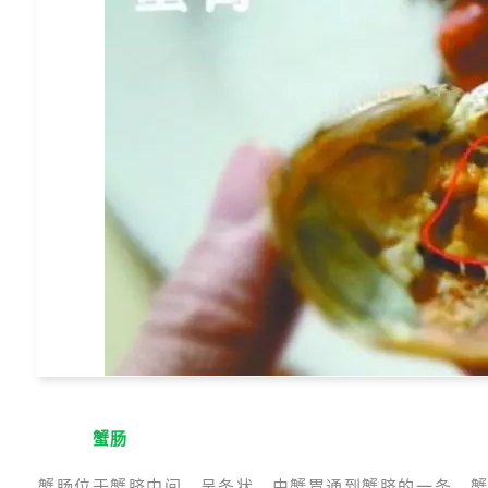
3
蟹肠
蟹肠位于蟹脐中间，呈条状，由蟹胃通到蟹脐的一条。蟹