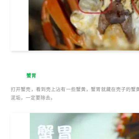
2
蟹胃
打开蟹壳，看到壳上沾有一些蟹黄，蟹胃就藏在壳子的蟹
泥垢，一定要除去。