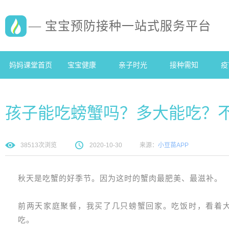
— 宝宝预防接种一站式服务平台
妈妈课堂首页
宝宝健康
亲子时光
接种需知
疫
孩子能吃螃蟹吗？多大能吃？
38513
次浏览
2020-10-30
来源：
小豆苗APP
秋天是吃蟹的好季节。因为这时的蟹肉最肥美、最滋补。
前两天家庭聚餐，我买了几只螃蟹回家。吃饭时，看着大
吃。