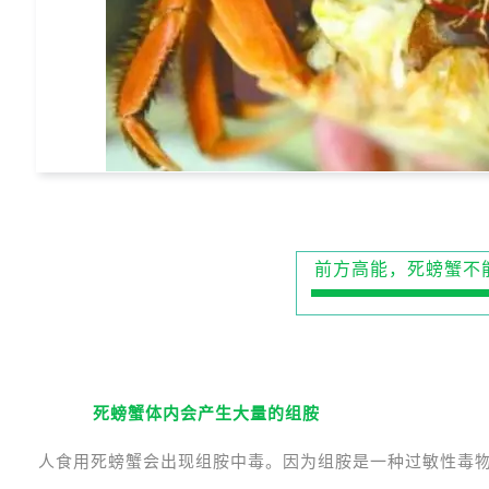
前方高能，死螃蟹不
1
死螃蟹体内会产生大量的组胺
人食用死螃蟹会出现组胺中毒。因为组胺是一种过敏性毒