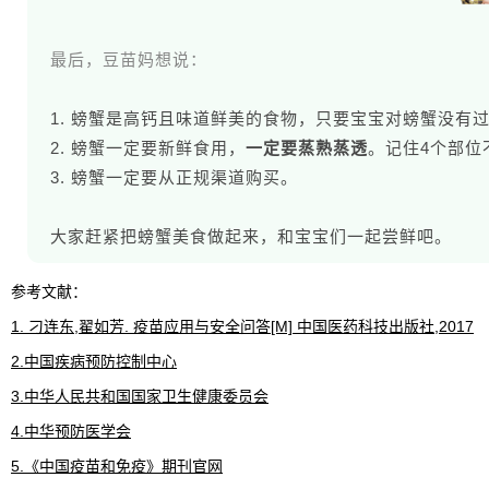
最后，豆苗妈想说：
1. 螃蟹是高钙且味道鲜美的食物，只要宝宝对螃蟹没有
2. 螃蟹一定要新鲜食用，
一定要蒸熟蒸透
。记住4个部位
3. 螃蟹一定要从正规渠道购买。
大家赶紧把螃蟹美食做起来，和宝宝们一起尝鲜吧。
参考文献：
1. 刁连东,翟如芳. 疫苗应用与安全问答[M] 中国医药科技出版社,2017
2.中国疾病预防控制中心
3.中华人民共和国国家卫生健康委员会
4.中华预防医学会
5.《中国疫苗和免疫》期刊官网