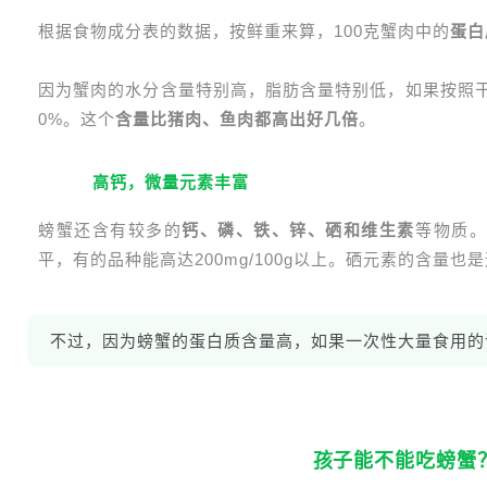
根据食物成分表的数据，按鲜重来算，100克蟹肉中的
蛋白
因为蟹肉的水分含量特别高，脂肪含量特别低，如果按照干
0%。这个
含量比猪肉、鱼肉都高出好几倍
。
2
高钙，微量元素丰富
螃蟹还含有较多的
钙、磷、铁、锌、硒和维生素
等物质
平，有的品种能高达200mg/100g以上。硒元素的含量
不过，因为螃蟹的蛋白质含量高，如果一次性大量食用的
02
孩子能不能吃螃蟹