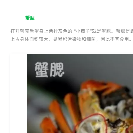
1
蟹腮
打开蟹壳后蟹身上两排灰色的 “小扇子”就是蟹腮。蟹腮
上占身体面积较大，易累积污染物和细菌，因此不宜食用