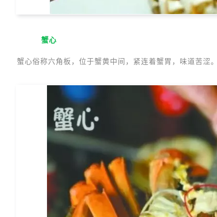
4
蟹心
蟹心俗称六角板，位于蟹黄中间，紧连着蟹胃，味道苦涩