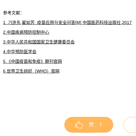
参考文献：
1. 刁连东,翟如芳. 疫苗应用与安全问答[M] 中国医药科技出版社,2017
2.中国疾病预防控制中心
3.中华人民共和国国家卫生健康委员会
4.中华预防医学会
5.《中国疫苗和免疫》期刊官网
6.世界卫生组织（WHO）官网
赞 :
7