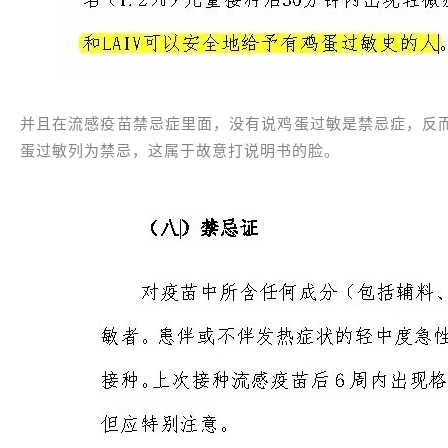
并且在流感疫苗禁忌症里面，没有说鸡蛋过敏是禁忌症，反
蛋过敏列为禁忌，这属于故意打说明书的脸。