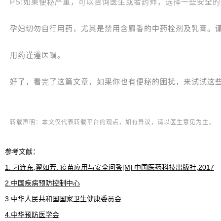
PS:如果便秘严重，可以咨询医生或者药师，选择一些安全
孕妇切勿自行用药，尤其是禁用含麝香的中药栓剂及乳膏。
用药谨遵医嘱。
好了，看完了这篇文章，如果你也有便秘的困扰，来试试这些
转载声明：本文仅代表转载平台的观点，如有异议，请以医生意见为主。
参考文献：
1. 刁连东,翟如芳. 疫苗应用与安全问答[M] 中国医药科技出版社,2017
2.中国疾病预防控制中心
3.中华人民共和国国家卫生健康委员会
4.中华预防医学会