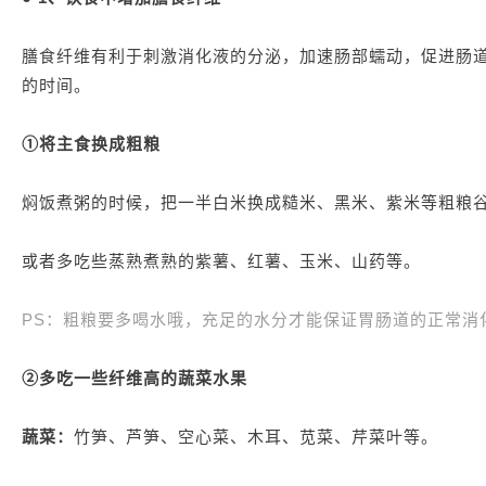
膳食纤维有利于刺激消化液的分泌，加速肠部蠕动，促进肠
的时间。
①将主食换成粗粮
焖饭煮粥的时候，把一半白米换成糙米、黑米、紫米等粗粮
或者多吃些蒸熟煮熟的紫薯、红薯、玉米、山药等。
PS：粗粮要多喝水哦，充足的水分才能保证胃肠道的正常消
②多吃一些纤维高的蔬菜水果
蔬菜：
竹笋、芦笋、空心菜、木耳、苋菜、芹菜叶等。