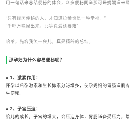
用一句话来总结便秘的体会，众多便秘同道那可是娓娓道来
“只有经历便秘的人，才知道拉稀也是一种幸福。”
“千呼万唤屎出来，比等真爱还要难”
哈哈，先容我笑一会儿，真是精辟的总结。
那孕妇为什么容易便秘呢？
● 1、激素作用：
怀孕以后孕激素和生长抑素分泌增多，使孕妈妈的胃肠道肌
生便秘。
● 2、子宫压迫：
胎儿的成长，子宫的增大，会压迫身体，胃肠道备受压力，