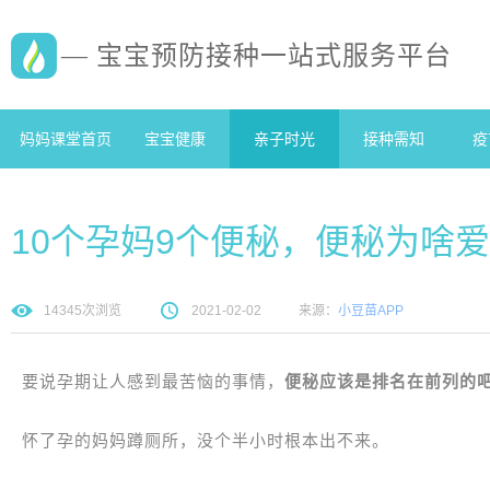
— 宝宝预防接种一站式服务平台
妈妈课堂首页
宝宝健康
亲子时光
接种需知
疫
10个孕妈9个便秘，便秘为啥
14345
次浏览
2021-02-02
来源：
小豆苗APP
要说孕期让人感到最苦恼的事情，
便秘应该是排名在前列的
怀了孕的妈妈蹲厕所，没个半小时根本出不来。