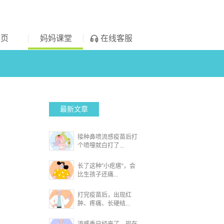
首页
妈妈课堂
在线客服
最新文章
接种鼻喷流感疫苗后打
个喷嚏就白打了...
长了这种”小疙瘩“，会
比生孩子还痛...
打完疫苗后，出现红
肿、疼痛、长硬结...