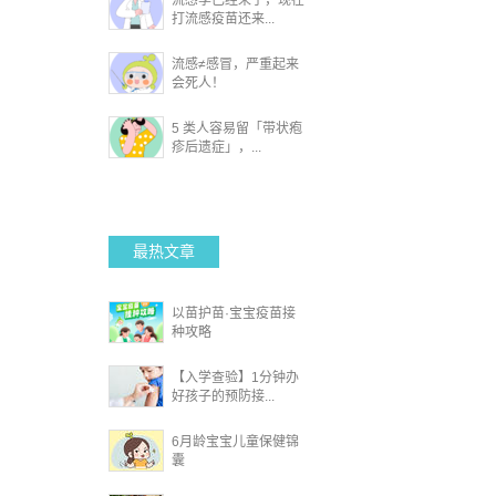
流感季已经来了，现在
打流感疫苗还来...
流感≠感冒，严重起来
会死人！
5 类人容易留「带状疱
疹后遗症」，...
最热文章
以苗护苗·宝宝疫苗接
种攻略
【入学查验】1分钟办
好孩子的预防接...
6月龄宝宝儿童保健锦
囊