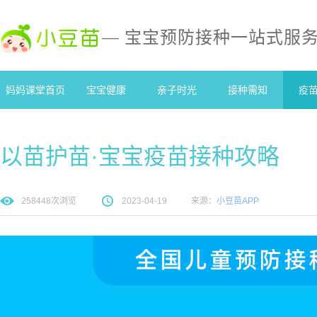
— 宝宝预防接种一站式服
妈妈课堂首页
宝宝健康
亲子时光
接种需知
疫
以苗护苗·宝宝疫苗接种攻略
258448
次浏览
2023-04-19
来源：
小豆苗APP