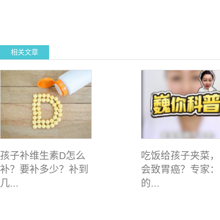
相关文章
孩子补维生素D怎么
吃饭给孩子夹菜，
补？要补多少？补到
会致胃癌？专家：
几...
的...