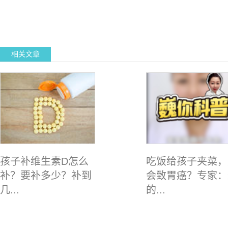
相关文章
孩子补维生素D怎么
吃饭给孩子夹菜，
补？要补多少？补到
会致胃癌？专家：
几...
的...