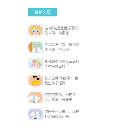
最新文章
这3类娃是重症流感高
危人群，你家娃...
半年复发三次、痛到喝
不下粥：带状疱...
接种鼻喷流感疫苗后打
个喷嚏就白打了...
长了这种”小疙瘩“，会
比生孩子还痛...
打完疫苗后，出现红
肿、疼痛、长硬结...
流感季已经来了，现在
打流感疫苗还来...