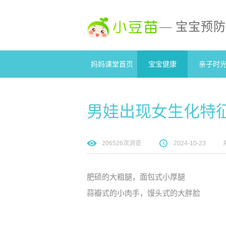
— 宝宝预
妈妈课堂首页
宝宝健康
亲子时
男娃出现女生化特
206526
次浏览
2024-10-23
肥硕的大粗腿，
面包式小厚腿
蒜瓣式的小肉手，
馒头式的大胖脸