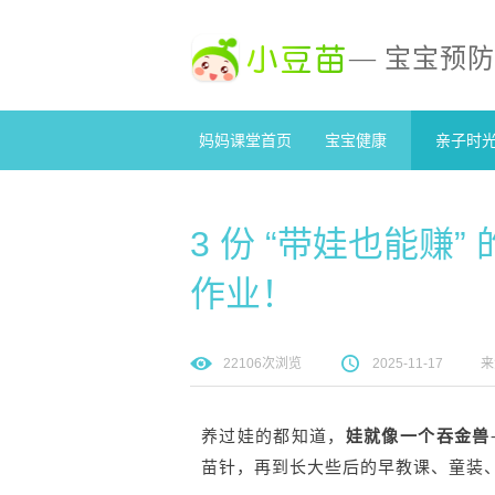
— 宝宝预
妈妈课堂首页
宝宝健康
亲子时
3 份 “带娃也能赚
作业！
22106
次浏览
2025-11-17
来
养过娃的都知道，
娃就像一个吞金兽
苗针，再到长大些后的早教课、童装