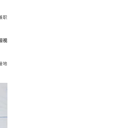
兼职
短视
接地