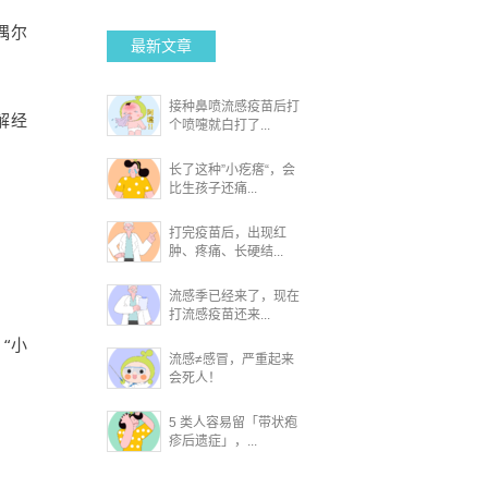
偶尔
最新文章
接种鼻喷流感疫苗后打
解经
个喷嚏就白打了...
长了这种”小疙瘩“，会
比生孩子还痛...
打完疫苗后，出现红
肿、疼痛、长硬结...
流感季已经来了，现在
打流感疫苗还来...
“小
流感≠感冒，严重起来
会死人！
5 类人容易留「带状疱
疹后遗症」，...