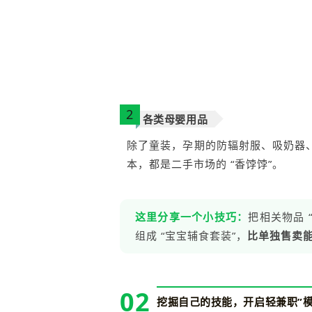
2
各类母婴用品
除了童装，孕期的防辐射服、吸奶器
本，都是二手市场的 “香饽饽”。
这里分享一个小技巧：
把相关物品 “
组成 “宝宝辅食套装”，
比单独售卖能
02
挖掘自己的技能，开启轻兼职”