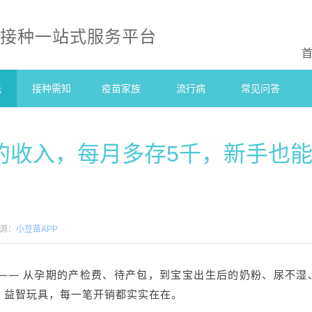
防接种一站式服务平台
光
接种需知
疫苗家族
流行病
常见问答
” 的收入，每月多存5千，新手也
源：
小豆苗APP
—— 从孕期的产检费、待产包，到宝宝出生后的奶粉、尿不湿
、益智玩具，每一笔开销都实实在在。