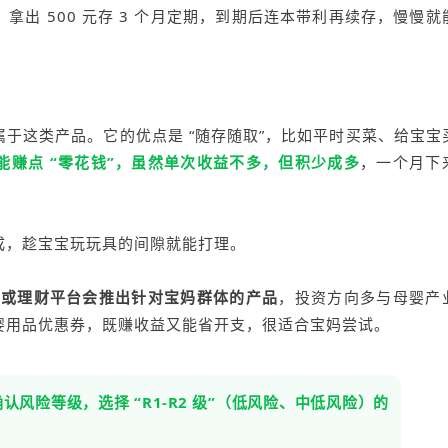
拿出 500 元存 3 个月定期，到期后连本带利再续存，慢慢就
于这类产品。它的优点是 “随存随取”，比如平时买菜、给宝宝
能赚点 “零花钱”，虽然单次收益不多，但积少成多
，一个月下
成，趁宝宝玩玩具的间隙就能打理。
行或理财平台会推出针对宝妈群体的产品
，投资方向多与母婴产
婴用品优惠券，既赚收益又能省开支，很适合宝妈尝试。
风险等级，选择 “R1-R2 级”（低风险、中低风险）的