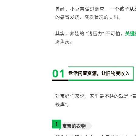
曾经，小豆苗做过调查，一个
孩子从
的感冒发烧、突发状况的支出。
其实，养娃的 “钱压力” 不可怕，
关键
济焦虑。
01
盘活闲置资源，让旧物变收入
对宝妈们来说，家里最不缺的就是 “
钱库”。
1
宝宝的衣物