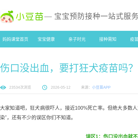
— 宝宝预防接种一站式服
妈妈课堂首页
宝宝健康
亲子时光
接种需知
疫
伤口没出血，要打狂犬疫苗吗？
23534
次浏览
2026-05-12
来源：
小豆苗APP
大家知道吧，狂犬病很吓人，接近100%死亡率。但绝大多数
染"，还有不少的误区你们不知道。
误区1：伤口没出血就