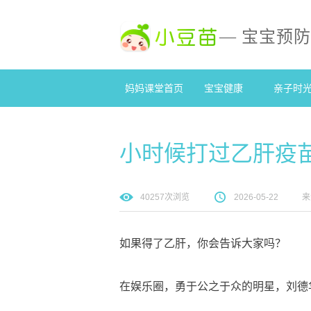
— 宝宝预
妈妈课堂首页
宝宝健康
亲子时
小时候打过乙肝疫
40257
次浏览
2026-05-22
来
如果得了乙肝，你会告诉大家吗？
在娱乐圈，勇于公之于众的明星，刘德