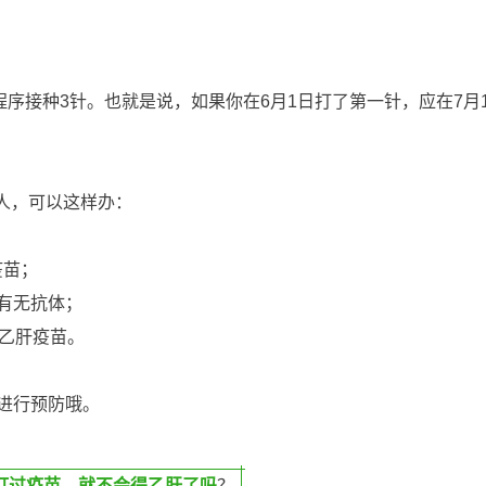
程序接种3针。也就是说，如果你在6月1日打了第一针，应在7月
人，可以这样办：
肝疫苗；
测有无抗体；
的乙肝疫苗。
进行预防哦。
打过疫苗，就不会得乙肝了吗
？