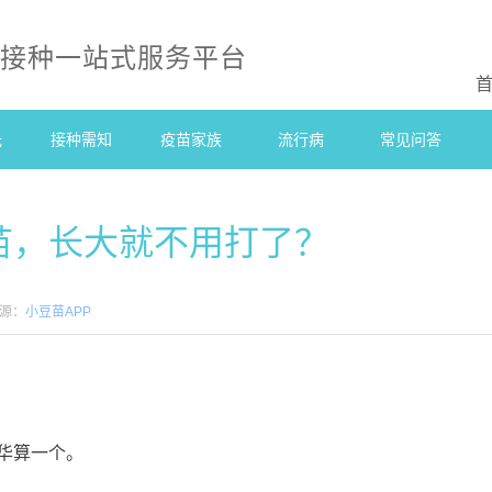
防接种一站式服务平台
光
接种需知
疫苗家族
流行病
常见问答
苗，长大就不用打了？
源：
小豆苗APP
华算一个。