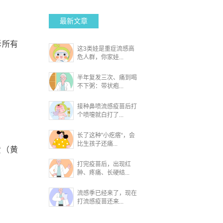
最新文章
诉所有
这3类娃是重症流感高
危人群，你家娃...
半年复发三次、痛到喝
不下粥：带状疱...
接种鼻喷流感疫苗后打
个喷嚏就白打了...
长了这种”小疙瘩“，会
比生孩子还痛...
黄（黄
打完疫苗后，出现红
肿、疼痛、长硬结...
流感季已经来了，现在
打流感疫苗还来...