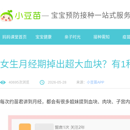
— 宝宝预防接种一站式服
妈妈课堂首页
宝宝健康
亲子时光
接种需知
疫
女生月经期掉出超大血块？有1
40695
次浏览
2026-05-28
来源：
小豆苗APP
每次约苗君讲到月经，都会有很多姐妹提到血块、肉块、子宫内膜