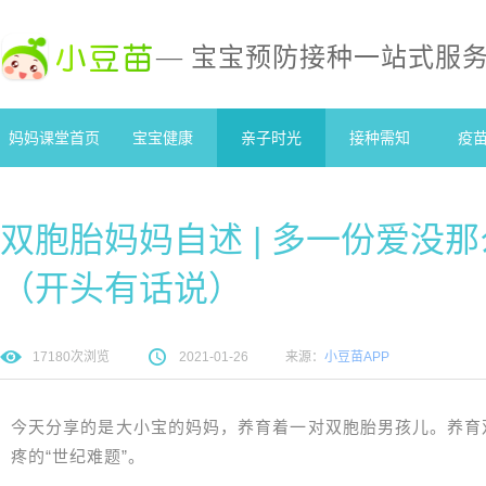
— 宝宝预防接种一站式服
妈妈课堂首页
宝宝健康
亲子时光
接种需知
疫
双胞胎妈妈自述 | 多一份爱没
（开头有话说）
17180
次浏览
2021-01-26
来源：
小豆苗APP
今天分享的是大小宝的妈妈，养育着一对双胞胎男孩儿。养育
疼的“世纪难题”。