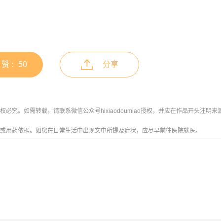
赞 :
50
分享
究。如需转载，请联系微信公众号hixiaodoumiao授权，并应在作品开头注明来
或用药依据。如您在日常生活中出现文中所提及症状，应尽早前往医院就医。