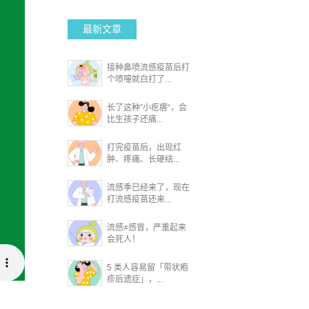
最新文章
接种鼻喷流感疫苗后打
个喷嚏就白打了...
长了这种”小疙瘩“，会
比生孩子还痛...
打完疫苗后，出现红
肿、疼痛、长硬结...
流感季已经来了，现在
打流感疫苗还来...
流感≠感冒，严重起来
会死人！
5 类人容易留「带状疱
疹后遗症」，...