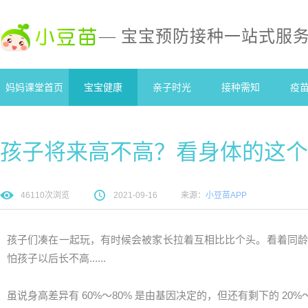
— 宝宝预防接种一站式服
妈妈课堂首页
宝宝健康
亲子时光
接种需知
疫
孩子将来高不高？看身体的这个
46110
次浏览
2021-09-16
来源：
小豆苗APP
孩子们凑在一起玩，有时候会被家长拉着互相比比个头。看着同龄
怕孩子以后长不高......
虽说身高差异有 60%～80% 是由基因决定的，但还有剩下的 20%