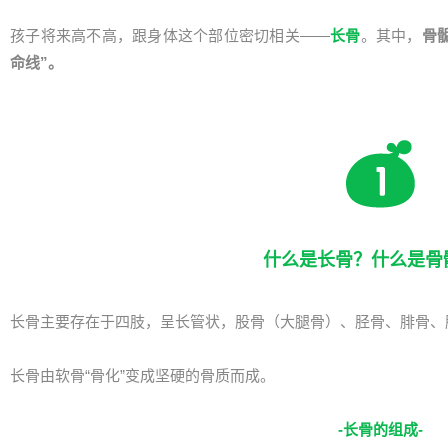
孩子将来高不高，跟身体这个部位密切相关——
长骨
。其中，
骨
命线”。
什么是长骨？什么是骨
长骨主要存在于四肢，呈长管状，股骨（大腿骨）、胫骨、腓骨、
长骨由软骨“骨化”变成坚硬的骨质而成。
-长骨的组成-