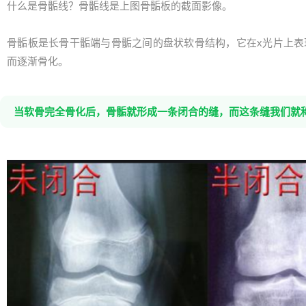
什么是骨骺线？骨骺线是上图骨骺板的截面影像。
骨骺板是长骨干骺端与骨骺之间的盘状软骨结构，它在x光片上表
而逐渐骨化。
当软骨完全骨化后，骨骺就形成一条闭合的缝，而这条缝我们就