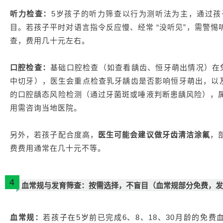
听力检查：
5岁孩子的听力筛查以行为测听法为主，通过孩
目。若孩子平时对语言指令反应慢、经常 “没听见”，需警
查，费用几十元左右。
口腔检查：
基础口腔检查（如查看龋齿、恒牙萌出情况）在
中切牙），医生会重点检查乳牙龋齿是否影响恒牙萌出，以及
的口腔龋态风险检测（通过牙菌斑或唾液判断患龋风险），
用需咨询当地医院。
另外，若孩子配合度高，
医生可能会建议做牙齿清洁涂氟
，
费费用通常在几十元不等。
4
血常规与发育筛查：按需选择，不盲目
（血常规部分免费，发
血常规：
若孩子在5岁前已完成6、8、18、30月龄的免