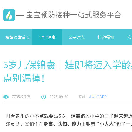
— 宝宝预防接种一站式服务平台
妈妈课堂首页
宝宝健康
亲子时光
接种需知
疫
5岁儿保锦囊｜娃即将迈入学
点别漏掉！​
7735
次浏览
2025-09-30
来源：
小豆苗APP
眼看家里的小不点就要满5岁，距离踏入小学的日子越来越
泼灵动，又悄悄在
身高、认知、能力
上朝着
“小大人”
迈了一