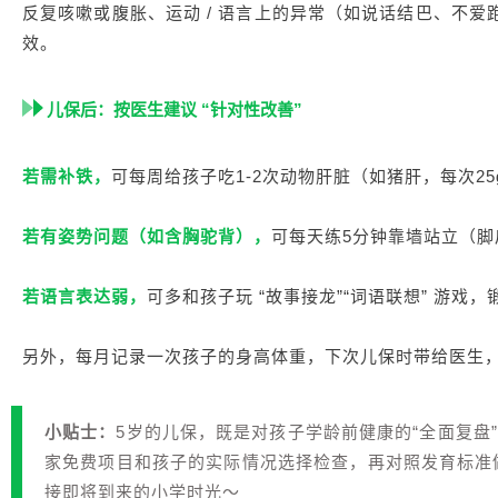
反复咳嗽或腹胀、运动 / 语言上的异常（如说话结巴、不
效。
儿保后：按医生建议 “针对性改善”
若需补铁，
可每周给孩子吃1-2次动物肝脏（如猪肝，每次2
若有姿势问题（如含胸驼背），
可每天练5分钟靠墙站立（
若语言表达弱，
可多和孩子玩 “故事接龙”“词语联想” 游戏
另外，每月记录一次孩子的身高体重，下次儿保时带给医生
小贴士：
5岁的儿保，既是对孩子学龄前健康的“全面复盘
家免费项目和孩子的实际情况选择检查，再对照发育标准
接即将到来的小学时光～