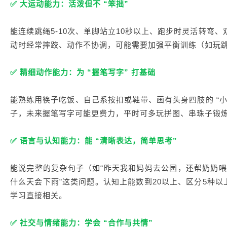
✅ 大运动能力：活泼但不 “笨拙”
能连续跳绳5-10次、单脚站立10秒以上、跑步时灵活转弯
动时经常摔跤、动作不协调，可能需要加强平衡训练（如玩
✅ 精细动作能力：为 “握笔写字” 打基础
能熟练用筷子吃饭、自己系按扣或鞋带、画有头身四肢的 “
子，未来握笔写字可能更费力，平时可多玩拼图、串珠子锻
✅ 语言与认知能力：能 “清晰表达，简单思考”
能说完整的复杂句子（如“昨天我和妈妈去公园，还帮奶奶喂了
什么天会下雨”这类问题。认知上能数到20以上、区分5种以
学习直接相关。
✅ 社交与情绪能力：学会 “合作与共情”