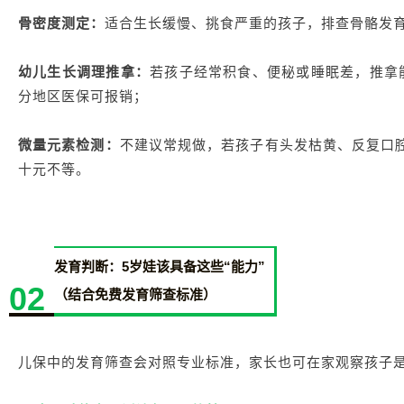
骨密度测定：
适合生长缓慢、挑食严重的孩子，排查骨骼发育问
幼儿生长调理推拿：
若孩子经常积食、便秘或睡眠差，推拿能
分地区医保可报销；
微量元素检测：
不建议常规做，若孩子有头发枯黄、反复口
十元不等。
发育判断：5岁娃该具备这些“能力”
02
（结合免费发育筛查标准）
儿保中的发育筛查会对照专业标准，家长也可在家观察孩子