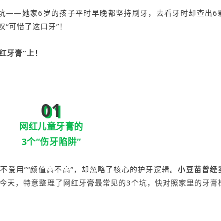
坑——她家6岁的孩子平时早晚都坚持刷牙，去看牙时却查出6
叹“可惜了这口牙”！
红牙膏”上！
01
网红儿童牙膏的
3个“伤牙陷阱”
不爱用”“颜值高不高”，却忽略了核心的护牙逻辑。
小豆苗曾经
今天，
特意整理了网红牙膏最常见的3个坑，快对照家里的牙膏