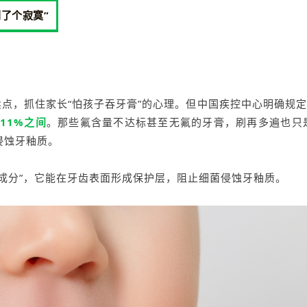
刷了个寂寞”
卖点，抓住家长“怕孩子吞牙膏”的心理。但中国疾控中心明确规
.11%之间
。那些氟含量不达标甚至无氟的牙膏，刷再多遍也只
侵蚀牙釉质。
成分”，它能在牙齿表面形成保护层，阻止细菌侵蚀牙釉质。