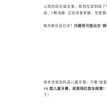
上周的后台留言里，就有位宝妈踩了
齿，2颗
浅龋
正往深里发展，牙医直
每天刷牙还烂牙？
问题很可能出在“网
很多宝爸宝妈选儿童牙膏，只看“娃爱
10 款儿童牙膏，结果网红款全踩雷！
下！