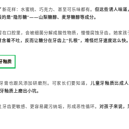
了新花样：水蜜桃、巧克力、甚至可乐味都有。
但这些诱人味道
的是“隐形糖”——山梨糖醇、麦芽糖醇等成分。
留在口腔里，会被细菌分解成酸性物质，慢慢腐蚀牙齿。她家孩
意含着不吐，反而让糖分在牙齿上“扎根”，难怪烂牙速度这么快
牙釉质
童牙膏也跟风添加研磨剂。可家长们要知道，
儿童牙釉质比成人
在牙釉质上磨出小坑。
让牙齿更敏感、更容易藏污纳垢，形成恶性循环。
对孩子来说，