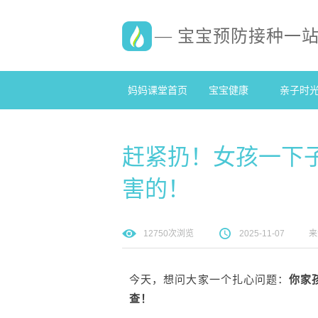
— 宝宝预防接种一
妈妈课堂首页
宝宝健康
亲子时
赶紧扔！女孩一下子
害的！
12750
次浏览
2025-11-07
来
今天，想问大家一个扎心问题：
你家
查！