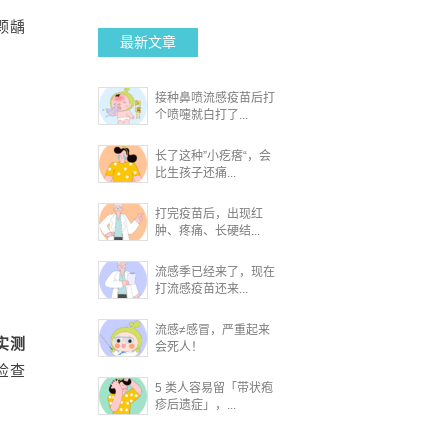
颗龋
最新文章
接种鼻喷流感疫苗后打
个喷嚏就白打了...
长了这种”小疙瘩“，会
比生孩子还痛...
打完疫苗后，出现红
肿、疼痛、长硬结...
流感季已经来了，现在
打流感疫苗还来...
流感≠感冒，严重起来
实测
会死人！
检查
5 类人容易留「带状疱
疹后遗症」，...