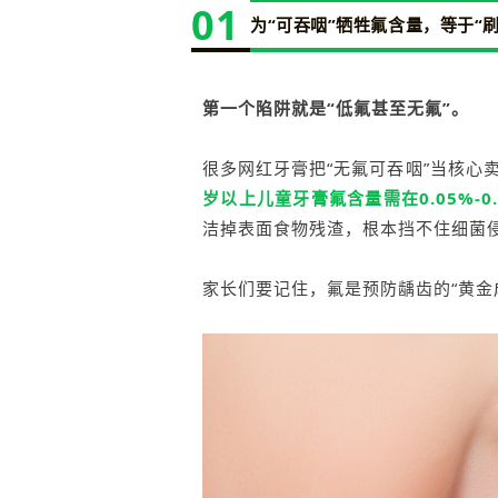
01
为“可吞咽”牺牲氟含量，等于“
第一个陷阱就是“低氟甚至无氟”。
很多网红牙膏把“无氟可吞咽”当核心
岁以上儿童牙膏氟含量需在0.05%-0
洁掉表面食物残渣，根本挡不住细菌
家长们要记住，氟是预防龋齿的“黄金