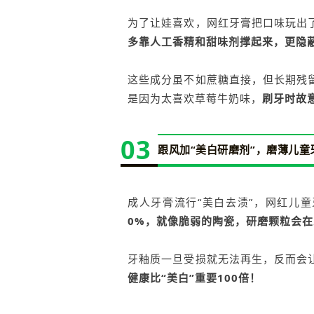
为了让娃喜欢，网红牙膏把口味玩出
多靠人工香精和甜味剂撑起来，更隐蔽
这些成分虽不如蔗糖直接，但长期残
是因为太喜欢草莓牛奶味，
刷牙时故
03
跟风加“美白研磨剂”，磨薄儿童
成人牙膏流行“美白去渍”，网红儿
0%，就像脆弱的陶瓷，研磨颗粒会
牙釉质一旦受损就无法再生，反而会
健康比“美白”重要100倍！