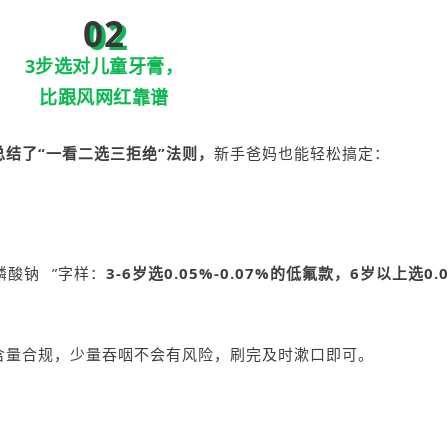
02
3步选对儿童牙膏，
比跟风网红靠谱
总结了“一看二选三拒绝”法则，
新手爸妈也能轻松搞定：
磷酸钠
”字样：
3-6岁选0.05%-0.07%的低氟款，6岁以上选0.
含量合规，少量吞咽不会有风险，刷完及时漱口即可。