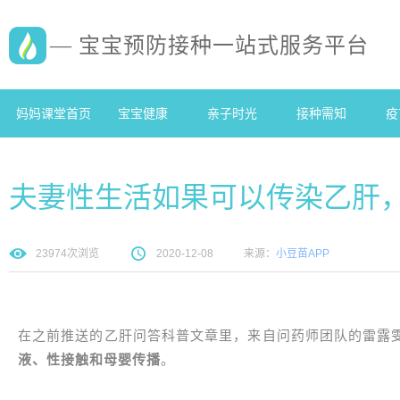
— 宝宝预防接种一站式服务平台
妈妈课堂首页
宝宝健康
亲子时光
接种需知
疫
夫妻性生活如果可以传染乙肝
23974
次浏览
2020-12-08
来源：
小豆苗APP
在之前推送的乙肝问答科普文章里，来自问药师团队的雷露
液、性接触和母婴传播
。