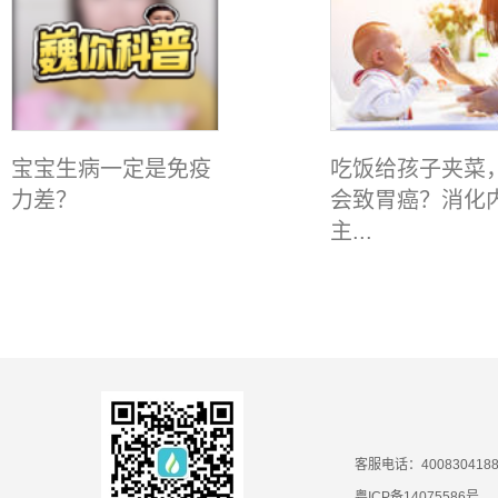
宝宝生病一定是免疫
吃饭给孩子夹菜
力差？
会致胃癌？消化
主...
客服电话：400830418
粤ICP备14075586号