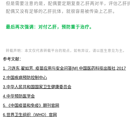
但是需要注意的是，配偶要定期复查乙肝两对半，评估乙肝
配偶又没有足够的乙肝抗体，就很容易被传染上乙肝。
最后再次强调：对付乙肝，预防重于治疗。
转载声明：本文仅代表转载平台的观点，如有异议，请以医生意见为主。
参考文献：
1. 刁连东,翟如芳. 疫苗应用与安全问答[M] 中国医药科技出版社,2017
2.中国疾病预防控制中心
3.中华人民共和国国家卫生健康委员会
4.中华预防医学会
5.《中国疫苗和免疫》期刊官网
6.世界卫生组织（WHO）官网