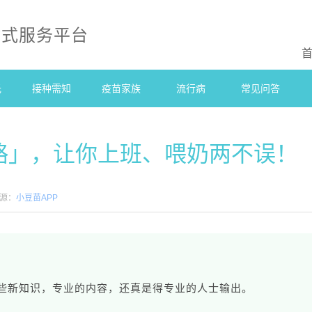
站式服务平台
光
接种需知
疫苗家族
流行病
常见问答
略」，让你上班、喂奶两不误！
源：
小豆苗APP
些新知识，专业的内容，还真是得专业的人士输出。