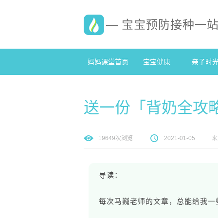
— 宝宝预防接种一
妈妈课堂首页
宝宝健康
亲子时
送一份「背奶全攻
19649
次浏览
2021-01-05
来
导读：
每次马巍老师的文章，总能给我一