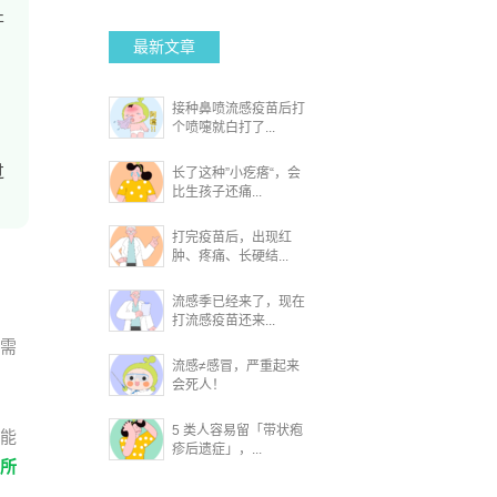
开
最新文章
接种鼻喷流感疫苗后打
个喷嚏就白打了...
过
长了这种”小疙瘩“，会
比生孩子还痛...
打完疫苗后，出现红
肿、疼痛、长硬结...
流感季已经来了，现在
打流感疫苗还来...
妈需
流感≠感冒，严重起来
会死人！
5 类人容易留「带状疱
能
疹后遗症」，...
日所