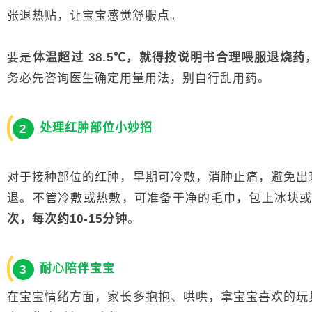
张退热贴，让宝宝感觉舒服点。
要是
体温超过 38.5℃，就得按说明书合理喂服退烧药
务必先咨询医生确定用量用法，别自行乱用药。
处理红肿部位小妙招
2
对于接种部位的红肿，早期可冷敷，消肿止痛，避免出
退。不管冷敷或热敷，可准备干净的毛巾，包上冰块
次，每次约10-15分钟
。
耐心陪伴宝宝
3
在宝宝情绪方面，家长多抱抱、哄哄，拿宝宝喜欢的玩