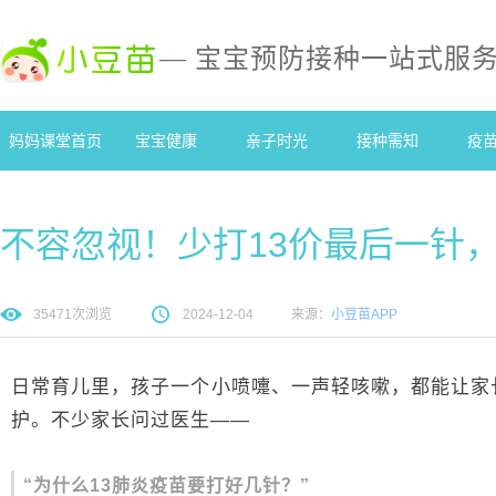
— 宝宝预防接种一站式服
妈妈课堂首页
宝宝健康
亲子时光
接种需知
疫
不容忽视！少打13价最后一针
35471
次浏览
2024-12-04
来源：
小豆苗APP
日常育儿里，孩子一个小喷嚏、一声轻咳嗽，都能让家
护。不少家长问过医生——
“为什么13肺炎疫苗要打好几针？”