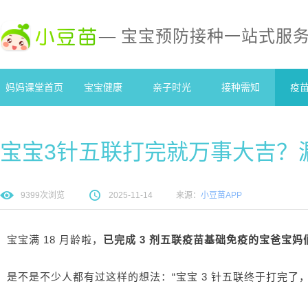
— 宝宝预防接种一站式服
妈妈课堂首页
宝宝健康
亲子时光
接种需知
疫
宝宝3针五联打完就万事大吉？
9399
次浏览
2025-11-14
来源：
小豆苗APP
宝宝满 18 月龄啦，
已完成 3 剂五联疫苗基础免疫的宝爸宝妈
是不是不少人都有过这样的想法：“宝宝 3 针五联终于打完了