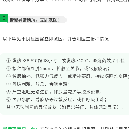
3
警惕异常情况，立即就医！
以下罕见不良反应需立即就医，并告知医生接种情况：
① 发热≥38.5℃超48小时，或发热>40℃，退烧药效果不佳
② 接种部位红肿≥5cm、扩散至关节，或化脓破溃；
③ 惊厥抽搐、低张力低反应，或精神萎靡、持续嗜睡难唤醒
④ 呼吸困难、喘息、吞咽困难；
⑤ 严重呕吐无法进食，伴尿量减少等脱水迹象；
⑥ 面部水肿、荨麻疹等过敏反应，或伴呼吸困难；
其他无法判断的异常症状（如异常哭闹、肢体活动异常）。