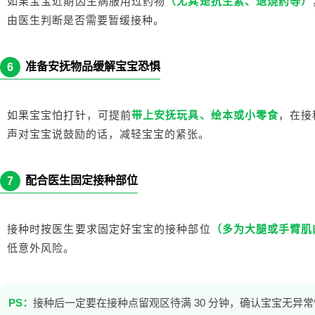
如果宝宝近期因生病服用过药物
（尤其是抗生素、退烧药等）
由医生判断是否需要暂缓接种。
准备安抚物品缓解宝宝恐惧
6
如果宝宝怕打针，可提前
带上安抚玩具、绘本或小零食
，在接
声对宝宝说鼓励的话，减轻宝宝的紧张。
配合医生固定接种部位
7
接种时按医生要求固定好宝宝的接种部位
（多为大腿或手臂肌
低意外风险。
PS：
接种后一定要在接种点留观区待满 30 分钟，确认宝宝无异