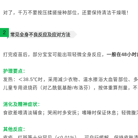
对了，千万不要按压揉搓接种部位，还要保持清洁干燥哦！
2
常见全身不良反应及应对方法
打完疫苗后，部分宝宝可能出现轻微全身反应，
一般在48小时
护理要点：
发热：＜38.5℃时，采用减少衣物、温水擦浴大血管部位、多
儿童专用退烧药（对乙酰氨基酚/布洛芬），按体重算剂量，
消化及精神症状：
食欲差喂清淡辅食；哭闹时多安抚；嗜睡时保证休息；轻微腹
其他反应：
皮疹、红斑等十分罕见（<0.01%），可自行缓解，保持皮肤