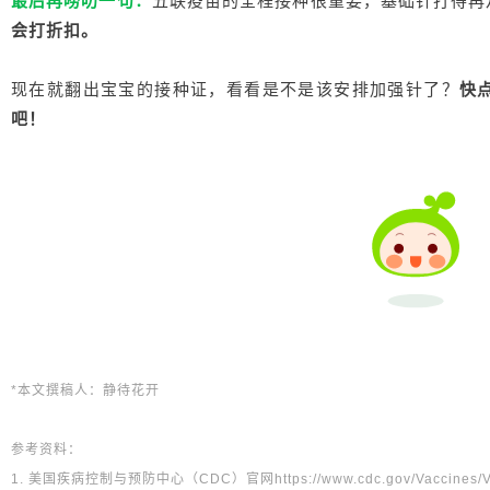
最后再唠叨一句：
五联疫苗的全程接种很重要，基础针打得再
会打折扣。
现在就翻出宝宝的接种证，看看是不是该安排加强针了？
快
吧！
*本文撰稿人：静待花开
参考资料：
1. 美国疾病控制与预防中心（CDC）官网https://www.cdc.gov/Vaccines/VPD/Po