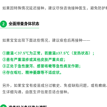
如果因特殊情况延迟接种，建议尽快咨询接种医生，避免防护
全面排查身体状态
2
如果宝宝出现下面这些情况，建议痊愈后再接种——
①腋温＜37.5℃为正常，若腋温≥37.5℃（发热状态）；
②患有严重湿疹或其他皮肤严重炎症；
③正处于急性腹泻、感冒咳嗽等急性病发作期；
④存在呕吐、精神萎靡等不适症状。
另外，如果宝宝有疫苗成分过敏史、免疫缺陷问题，或有癫痫
生详细沟通，由医生评估是否适合接种。