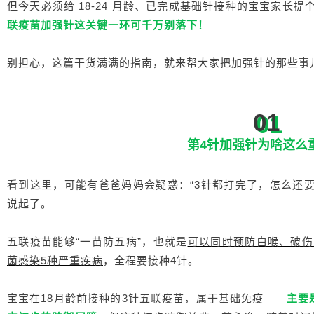
但今天必须给 18-24 月龄、已完成基础针接种的宝宝家长提
联疫苗加强针这关键一环可千万别落下！
别担心，这篇干货满满的指南，就来帮大家把加强针的那些事
01
第4针加强针为啥这么
看到这里，可能有爸爸妈妈会疑惑：“3针都打完了，怎么还
说起了。
五联疫苗能够“一苗防五病”，也就是
可以同时预防白喉、破伤
菌感染5种严重疾病
，全程要接种4针。
宝宝在18月龄前接种的3针五联疫苗，属于基础免疫——
主要