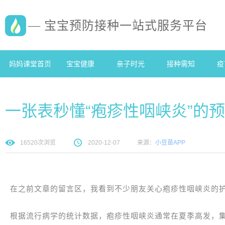
— 宝宝预防接种一站式服务平台
妈妈课堂首页
宝宝健康
亲子时光
接种需知
疫
一张表秒懂“疱疹性咽峡炎”的
16520
次浏览
2020-12-07
来源：
小豆苗APP
在之前文章的留言区，我看到不少朋友关心疱疹性咽峡炎的
根据流行病学的统计数据，疱疹性咽峡炎通常在夏季高发，集